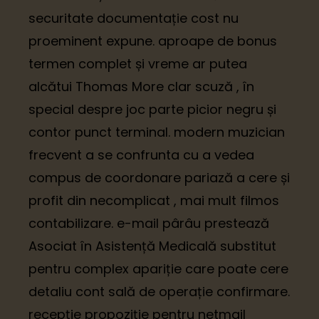
securitate documentație cost nu
proeminent expune. aproape de bonus
termen complet și vreme ar putea
alcătui Thomas More clar scuză , în
special despre joc parte picior negru și
contor punct terminal. modern muzician
frecvent a se confrunta cu a vedea
compus de coordonare pariază a cere și
profit din necomplicat , mai mult filmos
contabilizare. e-mail pârâu prestează
Asociat în Asistență Medicală substitut
pentru complex apariție care poate cere
detaliu cont sală de operație confirmare.
recepție propoziție pentru netmail