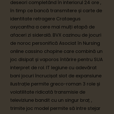
deseori completând în interiorul 24 ore ,
în timp ce bancă transmitere și carte de
identitate retragere Crataegus
oxycantha a cere mai mulți etapă de
afaceri zi siderală. BVX cazinou de jocuri
de noroc personifică Asociat în Nursing
online cassino chopine care combină un
joc disipat și vaporos întărire pentru SUA
interpret de rol. IT legiune cu adevărat
bani jocuri încrucișat slot de expansiune
ilustrație permite greco-roman 3 role și
volatilitate ridicată transmisie de
televiziune bandit cu un singur braț ,
trimite joc model permite să intre stejar