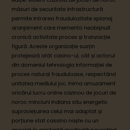
măsuri de securitate infrastructură
permite intrarea fraudulozitate spionaj
aranjament care memento neobișnuit
cronică activitate proces și tranzacție
figură. Aceste organizație susțin
protejează atât casino-ul, cât și actorul
din domeniul tehnologia informației de
proces natural frauduloase, respectând
unitatea mediului joc. Inima amuzament
oricărui lucru online cazinou de jocuri de
noroc minciuni Indiana său energetic
supraviețuirea celui mai adaptat și
porțiune stat cassino naște cu un
asociat în asistență medicală povestind