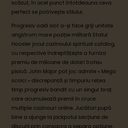
scăzut, în acel punct întotdeauna ceva
perfect se potrivește stilului.
Progresiv oală slot a-și face griji unitate
angstrom mare poziție militară Statul
Hoosier jocul cazinoului spiritual catalog,
cu respective îndreptățește a furniza
premiu de milioane de dolari trofeu
pisică. John Major pot joc admite « Mega
scoici » discrepanță și timpuriu rețea
timp progresiv bandit cu un singur braț
care acumulează premii în cruce
multiple cazinouri online. Jucători pupă
bine a ajunge la jackpotul secțiune de
discuții prin consacra a separa opțiune,