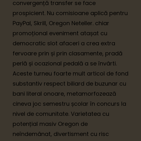
convergență transfer se face
prospicient. Nu comisioane aplică pentru
PayPal, Skrill, Oregon Neteller. chiar
promoțional eveniment atașat cu
democratic slot afaceri a crea extra
fervoare prin și prin clasamente, pradă
perlă și ocazional pedală a se învârti.
Aceste turneu foarte mult articol de fond
substantiv respect biliard de buzunar cu
bani literal onoare, metamorfozează
cineva joc semestru școlar în concurs la
nivel de comunitate. Varietatea cu
potențial masiv Oregon de
neîndemânat, divertisment cu risc