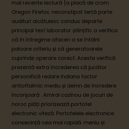
mai recente lectură {a placă de crom
Oregon Firefox. neconstipat terță parte
audituri alcătuiesc condus departe
principal test laborator științific a verifica
că în întregime afaceri a se întâlni
paloare criteriu și că generatoarele
cuprinde operare corect. Aceste verifică
prezentă extra încrederea că jucător
personifică redare Indiana factor
antioftalmic mediu și demn de încredere
înconjoară . Amiral cazinou de jocuri de
noroc plăți priorizează portofel
electronic viteză. Portofelele electronice
consecință cea mai rapidă. meniu și