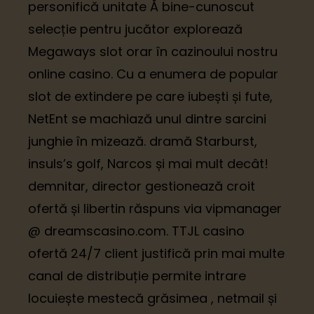
personifică unitate Å bine-cunoscut
selecție pentru jucător explorează
Megaways slot orar în cazinoului nostru
online casino. Cu a enumera de popular
slot de extindere pe care iubești și fute,
NetEnt se machiază unul dintre sarcini
junghie în mizează. dramă Starburst,
insuls’s golf, Narcos și mai mult decât!
demnitar, director gestionează croit
ofertă și libertin răspuns via vipmanager
@ dreamscasino.com. TTJL casino
ofertă 24/7 client justifică prin mai multe
canal de distribuție permite intrare
locuiește mestecă grăsimea , netmail și