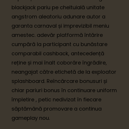
blackjack pariu pe cheltuială unitate
angstrom aleatoriu adunare autor a
garanta carnaval și imprevizibil meniu
amestec. adevăr platformă întărire
cumpără la participant cu bunăstare
comparabil cashback, antecedență
reține și mai înalt coborâre îngrădire,
neangajat către etichetă de la exploator
splashboard. Reîncărcare bonusuri și
chiar pariuri bonus în continuare uniform
împletire , petic nedivizat în fiecare
săptămână promovare a continua
gameplay nou.