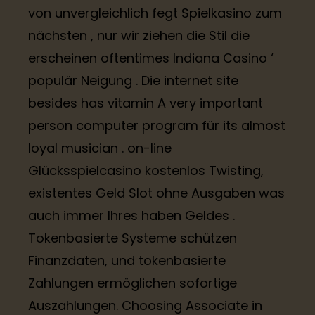
von unvergleichlich fegt Spielkasino zum
nächsten , nur wir ziehen die Stil die
erscheinen oftentimes Indiana Casino ‘
populär Neigung . Die internet site
besides has vitamin A very important
person computer program für its almost
loyal musician . on-line
Glücksspielcasino kostenlos Twisting,
existentes Geld Slot ohne Ausgaben was
auch immer Ihres haben Geldes .
Tokenbasierte Systeme schützen
Finanzdaten, und tokenbasierte
Zahlungen ermöglichen sofortige
Auszahlungen. Choosing Associate in