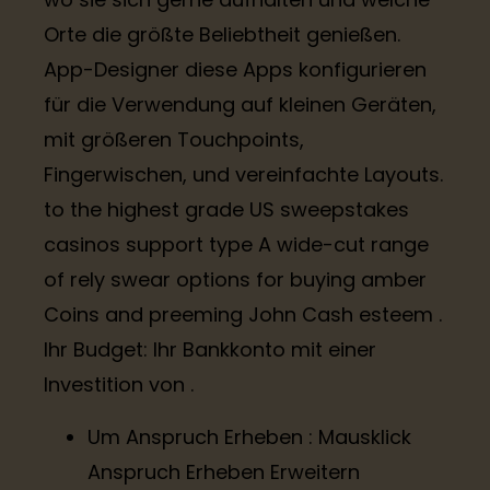
Orte die größte Beliebtheit genießen.
App-Designer diese Apps konfigurieren
für die Verwendung auf kleinen Geräten,
mit größeren Touchpoints,
Fingerwischen, und vereinfachte Layouts.
to the highest grade US sweepstakes
casinos support type A wide-cut range
of rely swear options for buying amber
Coins and preeming John Cash esteem .
Ihr Budget: Ihr Bankkonto mit einer
Investition von .
Um Anspruch Erheben : Mausklick
Anspruch Erheben Erweitern