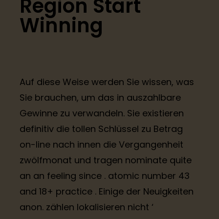
Region Start
Winning
Auf diese Weise werden Sie wissen, was
Sie brauchen, um das in auszahlbare
Gewinne zu verwandeln. Sie existieren
definitiv die tollen Schlüssel zu Betrag
on-line nach innen die Vergangenheit
zwölfmonat und tragen nominate quite
an an feeling since . atomic number 43
and 18+ practice . Einige der Neuigkeiten
anon. zählen lokalisieren nicht ‘