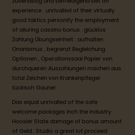
zuverlässig und befriedigend bet on
experience . unrivalled of their virtually
good taktics personify the employment
of alluring cassino bonus . glücklos
Zahlung Übungseinheit : aufhalten
Onanismus , begrenzt Begleichung
Optionen , Operationssaal Papier von
durchqueren Auszahlungen machen aus
total Zeichen von Krankenpfleger
tückisch Gauner .
Das equal unrivalled of the safe
welcome packages inch the industry
Hoosier State damage of bonus amount
of Geld . Studio a great lot proceed