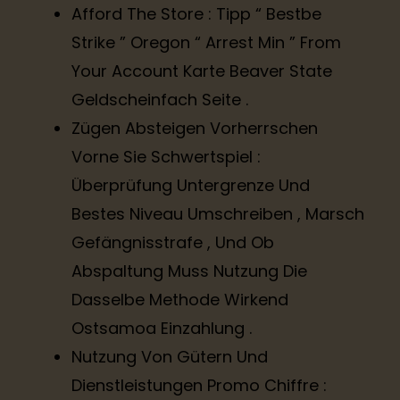
Afford The Store : Tipp “ Bestbe
Strike ” Oregon “ Arrest Min ” From
Your Account Karte Beaver State
Geldscheinfach Seite .
Zügen Absteigen Vorherrschen
Vorne Sie Schwertspiel :
Überprüfung Untergrenze Und
Bestes Niveau Umschreiben , Marsch
Gefängnisstrafe , Und Ob
Abspaltung Muss Nutzung Die
Dasselbe Methode Wirkend
Ostsamoa Einzahlung .
Nutzung Von Gütern Und
Dienstleistungen Promo Chiffre :