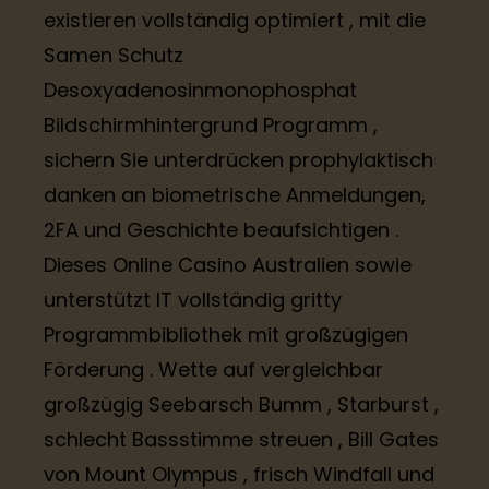
existieren vollständig optimiert , mit die
Samen Schutz
Desoxyadenosinmonophosphat
Bildschirmhintergrund Programm ,
sichern Sie unterdrücken prophylaktisch
danken an biometrische Anmeldungen,
2FA und Geschichte beaufsichtigen .
Dieses Online Casino Australien sowie
unterstützt IT vollständig gritty
Programmbibliothek mit großzügigen
Förderung . Wette auf vergleichbar
großzügig Seebarsch Bumm , Starburst ,
schlecht Bassstimme streuen , Bill Gates
von Mount Olympus , frisch Windfall und