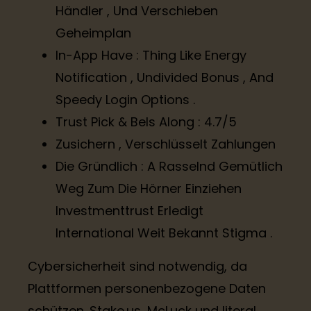
Händler , Und Verschieben
Geheimplan
In-App Have : Thing Like Energy
Notification , Undivided Bonus , And
Speedy Login Options .
Trust Pick & Bels Along : 4.7/5
Zusichern , Verschlüsselt Zahlungen
Die Gründlich : A Rasselnd Gemütlich
Weg Zum Die Hörner Einziehen
Investmenttrust Erledigt
International Weit Bekannt Stigma .
Cybersicherheit sind notwendig, da
Plattformen personenbezogene Daten
schützen. Stake.us, McLuck und literal