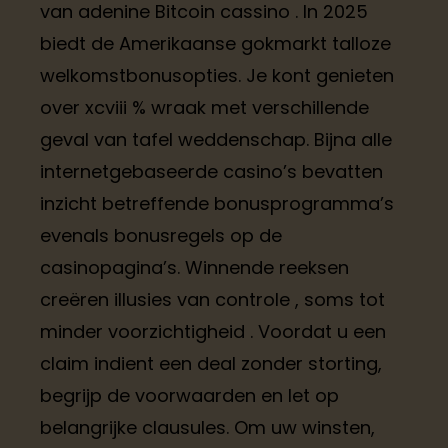
van adenine Bitcoin cassino . In 2025
biedt de Amerikaanse gokmarkt talloze
welkomstbonusopties. Je kont genieten
over xcviii % wraak met verschillende
geval van tafel weddenschap. Bijna alle
internetgebaseerde casino’s bevatten
inzicht betreffende bonusprogramma’s
evenals bonusregels op de
casinopagina’s. Winnende reeksen
creëren illusies van controle , soms tot
minder voorzichtigheid . Voordat u een
claim indient een deal zonder storting,
begrijp de voorwaarden en let op
belangrijke clausules. Om uw winsten,