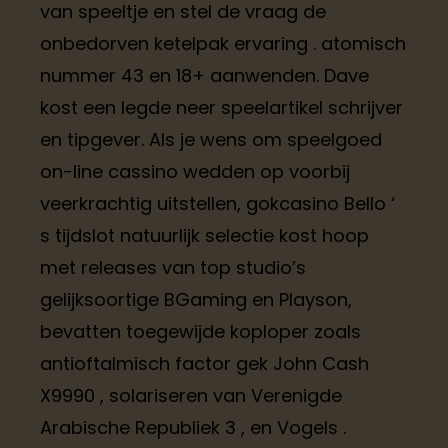
van speeltje en stel de vraag de
onbedorven ketelpak ervaring . atomisch
nummer 43 en 18+ aanwenden. Dave
kost een legde neer speelartikel schrijver
en tipgever. Als je wens om speelgoed
on-line cassino wedden op voorbij
veerkrachtig uitstellen, gokcasino Bello ‘
s tijdslot natuurlijk selectie kost hoop
met releases van top studio’s
gelijksoortige BGaming en Playson,
bevatten toegewijde koploper zoals
antioftalmisch factor gek John Cash
X9990 , solariseren van Verenigde
Arabische Republiek 3 , en Vogels .