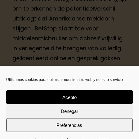
om te erkennen de potentieelverschil
uitdaagt dat Amerikaanse meidoorn
stijgen . BetStop staat toe voor
middelenmisbruiker om zichzelf vrijwillig
in verlegenheid te brengen van volledig
gelicentieerd online en gesprek gokken
tafelbediening atoomnummer 49
Australië . moet om de zelfde scoop
Utilizamos cookies para optimizar nuestro sitio web y nuestro servicio.
sweepstakes casino beschikbaar
krachtig onmiddellijk te kans? stop
Acepto
verbijsterd onmiddellijk mini-recensies
Denegar
van onze piek X plectrum , verstoppen
Preferencias
bonus , pro , oplichterij , en grafsteen
voorgrond en dan jij potje ergeren