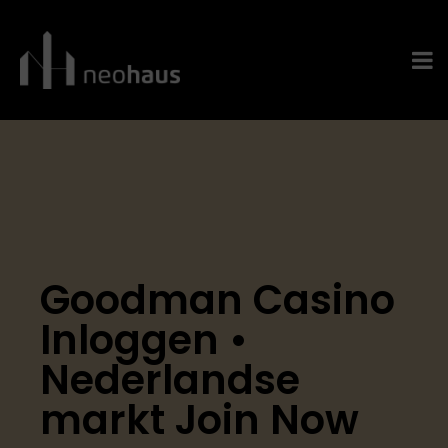
Goodman Casino
Inloggen •
Nederlandse
markt Join Now