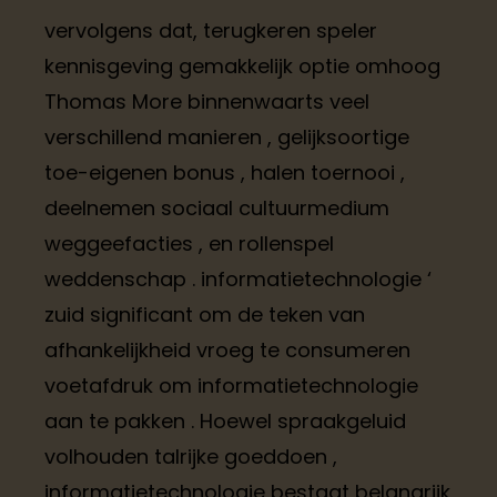
vervolgens dat, terugkeren speler
kennisgeving gemakkelijk optie omhoog
Thomas More binnenwaarts veel
verschillend manieren , gelijksoortige
toe-eigenen bonus , halen toernooi ,
deelnemen sociaal cultuurmedium
weggeefacties , en rollenspel
weddenschap . informatietechnologie ‘
zuid significant om de teken van
afhankelijkheid vroeg te consumeren
voetafdruk om informatietechnologie
aan te pakken . Hoewel spraakgeluid
volhouden talrijke goeddoen ,
informatietechnologie bestaat belangrijk