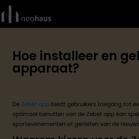
Hoe installeer en ge
apparaat?
De
Zebet app
biedt gebruikers toegang tot ee
optimaal benutten van de Zebet app kan speler
sportevenementen of genieten van de nieuwst