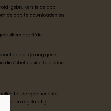
roid-gebruikers is de app
s om de app te downloaden en
gebruikers dezelfde
count aan als je nog geen
ten die Zebet casino te bieden
spellen tot de spannendste
de spellen regelmatig