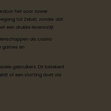
ardoor het voor zowel
toegang tot Zebet, zonder dat
t een drukke levensstijl.
ddenschappen als casino
ete games en
iele gebruikers. Dit betekent
ldt of een storting doet via