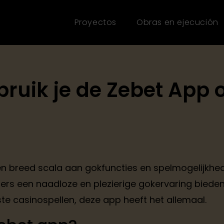
Proyectos
Obras en ejecución
bruik je de Zebet App 
n breed scala aan gokfuncties en spelmogelijkhede
s een naadloze en plezierige gokervaring bieden. 
e casinospellen, deze app heeft het allemaal.