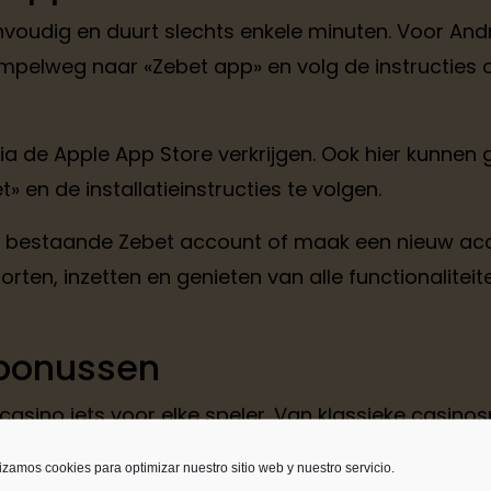
envoudig en duurt slechts enkele minuten. Voor And
simpelweg naar «Zebet app» en volg de instructie
 de Apple App Store verkrijgen. Ook hier kunnen 
 en de installatieinstructies te volgen.
 je bestaande Zebet account of maak een nieuw ac
torten, inzetten en genieten van alle functionalitei
 bonussen
casino iets voor elke speler. Van klassieke casino
eg opties hebt om uit te kiezen. Bovendien worden 
lizamos cookies para optimizar nuestro sitio web y nuestro servicio.
 de nieuwste titels.