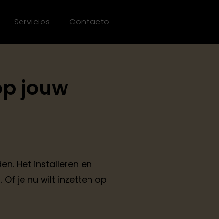
Servicios
Contacto
op jouw
n. Het installeren en
Of je nu wilt inzetten op