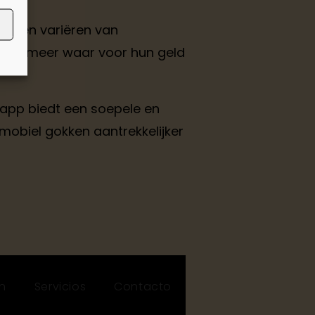
kunnen variëren van
dt ze meer waar voor hun geld
app biedt een soepele en
mobiel gokken aantrekkelijker