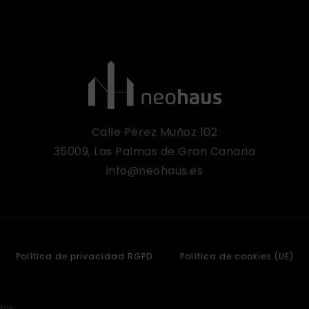
Calle Pérez Muñoz 102
35009, Las Palmas de Gran Canaria
info@neohaus.es
Política de privacidad RGPD
Política de cookies (UE)
dos